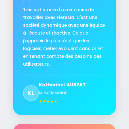
Très satisfaite d'avoir choisi de
travailler avec Fletesia. C'est une
société dynamique avec une équipe
à l'écoute et réactive. Ce que
j'apprécie le plus c'est que les
logiciels métier évoluent sans arrêt
en tenant compte des besoins des
utilisateurs.
Katherine LAUREAT
KL
KL PATRIMOINE
★
★
★
★
★