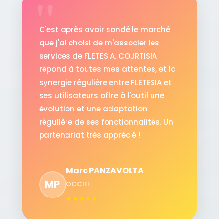
C'est après avoir sondé le marché
que j'ai choisi de m'associer les
services de FLETESIA. COURTISIA
répond à toutes mes attentes, et la
synergie régulière entre FLETESIA et
ses utilisateurs offre à l'outil une
évolution et une adaptation
régulière de ses fonctionnalités. Un
partenariat très apprécié !
Marc PANZAVOLTA
MP
OCCIFI
★
★
★
★
★