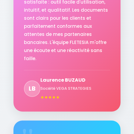
satisfaite : outil facile d'utilisation,
intuitif, et qualitatif. Les documents
sont clairs pour les clients et
parfaitement conformes aux
attentes de mes partenaires
bancaires. L'équipe FLETESIA m'offre
une écoute et une réactivité sans
faille.
Laurence BUZAUD
LB
Société VEGA STRATEGIES
★
★
★
★
★